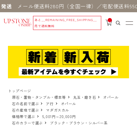
メール便送料280円（全国一律）／宅配便送料550円
あと
__REMAINING_FREE_SHIPPING__
__
IT
円で送料無料
M
_C
N
T_
_
トップページ
原石・置物・タンブル・標本等
丸玉・磨き石
オパール
石の名前で選ぶ
ア行
オパール
石の産地で選ぶ
マダガスカル
価格帯で選ぶ
5,001円～20,000円
石のカラーで選ぶ
ブラック・ブラウン・シルバー系