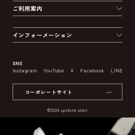
ご利用案内
クーポン
お買い物の流れ
卸販売・大量注文
インフォーメーション
お支払いについて
アウトレットセール
会社案内
送料・配送について
SNS
特定商取引法の表示
ポイントについて
Instagram
YouTube
X
Facebook
LINE
個人情報の取り扱いについて
返品について
コーポレートサイト
SSLサーバー証明書とは
©2024 upstone onbir