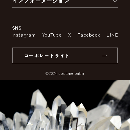
インフォーメーション
お支払いについて
アウトレットセール
会社案内
送料・配送について
SNS
特定商取引法の表示
ポイントについて
Instagram
YouTube
X
Facebook
LINE
個人情報の取り扱いについて
返品について
コーポレートサイト
SSLサーバー証明書とは
©2024 upstone onbir