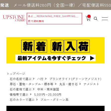
メール便送料280円（全国一律）／宅配便送料550円
あと
__REMAINING_FREE_SHIPPING__
__
IT
円で送料無料
M
_C
N
T_
_
トップページ
石の名前で選ぶ
ハ行
プラシオライト(グリーンアメジスト)
原石・置物・タンブル・標本等
丸玉・磨き石
アメジスト
石の産地で選ぶ
中米・南米諸国
価格帯で選ぶ
5,001円～20,000円
石のカラーで選ぶ
ブルー・グリーン系