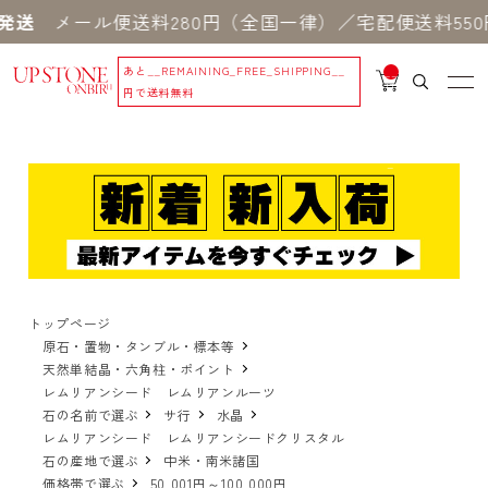
ール便送料280円（全国一律）／宅配便送料550円 
あと
__REMAINING_FREE_SHIPPING__
__
IT
円で送料無料
M
_C
N
T_
_
トップページ
原石・置物・タンブル・標本等
天然単結晶・六角柱・ポイント
レムリアンシード レムリアンルーツ
石の名前で選ぶ
サ行
水晶
レムリアンシード レムリアンシードクリスタル
石の産地で選ぶ
中米・南米諸国
価格帯で選ぶ
50,001円～100,000円