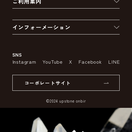
ご利用案内
クーポン
お買い物の流れ
卸販売・大量注文
インフォーメーション
お支払いについて
アウトレットセール
会社案内
送料・配送について
SNS
特定商取引法の表示
ポイントについて
Instagram
YouTube
X
Facebook
LINE
個人情報の取り扱いについて
返品について
コーポレートサイト
SSLサーバー証明書とは
©2024 upstone onbir