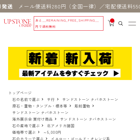
メール便送料280円（全国一律）／宅配便送料550円
あと
__REMAINING_FREE_SHIPPING__
__
IT
円で送料無料
M
_C
N
T_
_
トップページ
石の名前で選ぶ
サ行
サンドストーン ナバホストーン
原石・置物・タンブル・標本等
彫刻置物
サンドストーン ナバホストーン
海外展示会 買付け商品
サンドストーン ナバホストーン
石の産地で選ぶ
北アメリカ諸国
価格帯で選ぶ
～5,000円
石のカラーで選ぶ
イエロー・ゴールド・オレンジ系