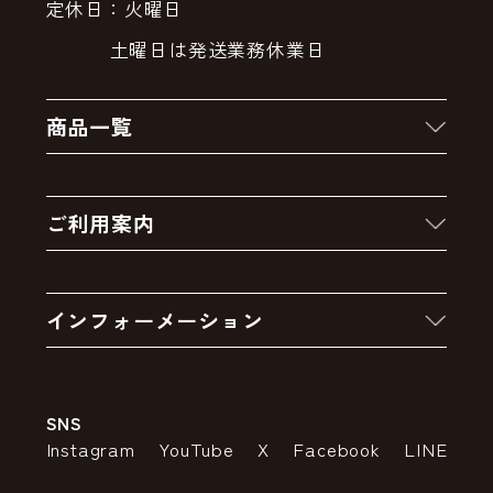
定休日：火曜日
土曜日は発送業務休業日
商品一覧
新着商品
ご利用案内
クーポン
お買い物の流れ
卸販売・大量注文
インフォーメーション
お支払いについて
アウトレットセール
会社案内
送料・配送について
SNS
特定商取引法の表示
ポイントについて
Instagram
YouTube
X
Facebook
LINE
個人情報の取り扱いについて
返品について