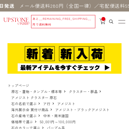
メール便送料280円（全国一律）／宅配便送料550円
あと
__REMAINING_FREE_SHIPPING__
__
IT
円で送料無料
M
_C
N
T_
_
トップページ
原石・置物・タンブル・標本等
クラスター・群晶
アメジスト クラスター 原石
石の名前で選ぶ
ア行
アメジスト
海外展示会 買付け商品
アメジスト・ブラックアメジスト
石の産地で選ぶ
中米・南米諸国
価格帯で選ぶ
50,001円～100,000円
石のカラーで選ぶ
パープル系