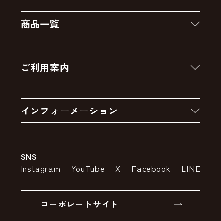
商品一覧
新着商品
ご利用案内
クーポン
お買い物の流れ
卸販売・大量注文
インフォーメーション
お支払いについて
アウトレットセール
会社案内
送料・配送について
SNS
特定商取引法の表示
ポイントについて
Instagram
YouTube
X
Facebook
LINE
個人情報の取り扱いについて
返品について
コーポレートサイト
SSLサーバー証明書とは