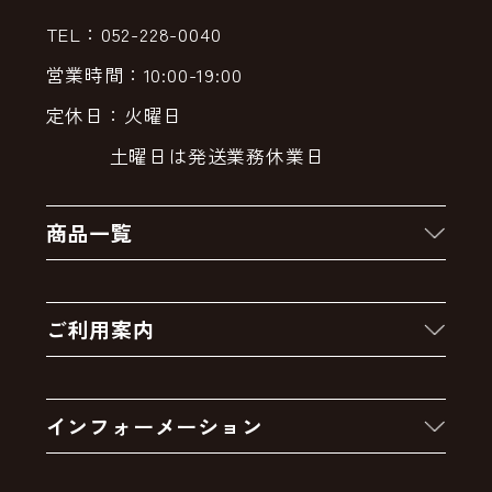
TEL：052-228-0040
営業時間：10:00-19:00
定休日：火曜日
土曜日は発送業務休業日
商品一覧
新着商品
ご利用案内
クーポン
お買い物の流れ
卸販売・大量注文
インフォーメーション
お支払いについて
アウトレットセール
会社案内
送料・配送について