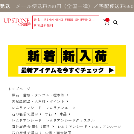
ール便送料280円（全国一律）／宅配便送料550円 
あと
__REMAINING_FREE_SHIPPING__
__
IT
円で送料無料
M
_C
N
T_
_
トップページ
原石・置物・タンブル・標本等
天然単結晶・六角柱・ポイント
レムリアンシード レムリアンルーツ
石の名前で選ぶ
サ行
水晶
レムリアンシード レムリアンシードクリスタル
海外展示会 買付け商品
レムリアンシード・レムリアンルーツ
石の産地で選ぶ
中米・南米諸国