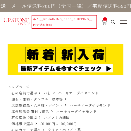
ル便送料280円（全国一律）／宅配便送料550円 ※
あと
__REMAINING_FREE_SHIPPING__
__
IT
円で送料無料
M
_C
N
T_
_
トップページ
石の名前で選ぶ
ハ行
ハーキマーダイヤモンド
原石・置物・タンブル・標本等
天然単結晶・六角柱・ポイント
ハーキマーダイヤモンド
海外展示会 買付け商品
ハーキマーダイヤモンド
石の産地で選ぶ
北アメリカ諸国
価格帯で選ぶ
50,001円～100,000円
石のカラーで選ぶ
クリア・ホワイト系