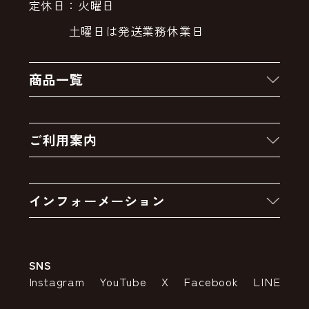
定休日：火曜日
土曜日は発送業務休業日
商品一覧
新着商品
ご利用案内
クーポン
お買い物の流れ
卸販売・大量注文
インフォーメーション
お支払いについて
アウトレットセール
会社案内
送料・配送について
SNS
特定商取引法の表示
ポイントについて
Instagram
YouTube
X
Facebook
LINE
個人情報の取り扱いについて
返品について