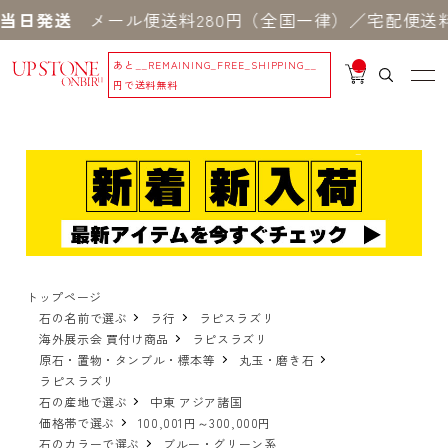
当日発送
メール便送料280円（全国一律）／宅配便送料5
あと
__REMAINING_FREE_SHIPPING__
__
IT
円で送料無料
M
_C
N
T_
_
トップページ
石の名前で選ぶ
ラ行
ラピスラズリ
海外展示会 買付け商品
ラピスラズリ
原石・置物・タンブル・標本等
丸玉・磨き石
ラピスラズリ
石の産地で選ぶ
中東 アジア諸国
価格帯で選ぶ
100,001円～300,000円
石のカラーで選ぶ
ブルー・グリーン系