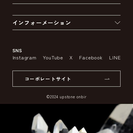
クーポン
お買い物の流れ
卸販売・大量注文
インフォーメーション
お支払いについて
アウトレットセール
会社案内
送料・配送について
SNS
特定商取引法の表示
ポイントについて
Instagram
YouTube
X
Facebook
LINE
個人情報の取り扱いについて
返品について
コーポレートサイト
SSLサーバー証明書とは
©2024 upstone onbir