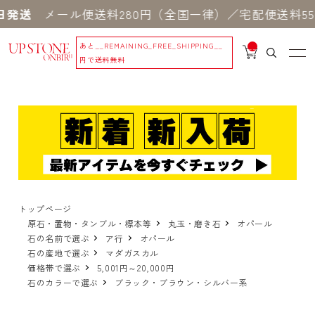
送
メール便送料280円（全国一律）／宅配便送料550
あと
__REMAINING_FREE_SHIPPING__
__
IT
円で送料無料
M
_C
N
T_
_
トップページ
原石・置物・タンブル・標本等
丸玉・磨き石
オパール
石の名前で選ぶ
ア行
オパール
石の産地で選ぶ
マダガスカル
価格帯で選ぶ
5,001円～20,000円
石のカラーで選ぶ
ブラック・ブラウン・シルバー系