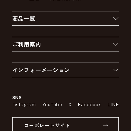
商品一覧
新着商品
ご利用案内
クーポン
お買い物の流れ
卸販売・大量注文
インフォーメーション
お支払いについて
アウトレットセール
会社案内
送料・配送について
SNS
特定商取引法の表示
ポイントについて
Instagram
YouTube
X
Facebook
LINE
個人情報の取り扱いについて
返品について
コーポレートサイト
SSLサーバー証明書とは