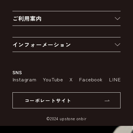
新着商品
ご利用案内
クーポン
お買い物の流れ
卸販売・大量注文
インフォーメーション
お支払いについて
アウトレットセール
会社案内
送料・配送について
SNS
特定商取引法の表示
ポイントについて
Instagram
YouTube
X
Facebook
LINE
個人情報の取り扱いについて
返品について
コーポレートサイト
SSLサーバー証明書とは
©2024 upstone onbir