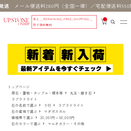
メール便送料280円（全国一律）／宅配便送料550円 
あと
__REMAINING_FREE_SHIPPING__
__
IT
円で送料無料
M
_C
N
T_
_
トップページ
原石・置物・タンブル・標本等
丸玉・磨き石
ラブラドライト
石の名前で選ぶ
ラ行
ラブラドライト
石の産地で選ぶ
マダガスカル
価格帯で選ぶ
20,001円～50,000円
石のカラーで選ぶ
マルチカラー・その他