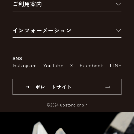
ご利用案内
クーポン
お買い物の流れ
卸販売・大量注文
インフォーメーション
お支払いについて
アウトレットセール
会社案内
送料・配送について
SNS
特定商取引法の表示
ポイントについて
Instagram
YouTube
X
Facebook
LINE
個人情報の取り扱いについて
返品について
コーポレートサイト
SSLサーバー証明書とは
©2024 upstone onbir