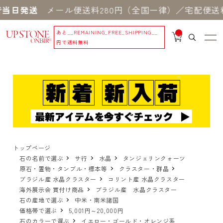
当日発送
メール便送料280円（全国一律）／宅配便送料
あと
__REMAINING_FREE_SHIPPING__
__
IT
円で送料無料
M
_C
N
T_
_
トップページ
石の名前で選ぶ
サ行
水晶
タンジェリンクォーツ
原石・置物・タンブル・標本等
クラスター・群晶
ブラジル産 水晶クラスター
コリント産 水晶クラスター
海外展示会 買付け商品
ブラジル産 水晶クラスター
石の産地で選ぶ
中米・南米諸国
価格帯で選ぶ
5,001円～20,000円
石のカラーで選ぶ
イエロー・ゴールド・オレンジ系