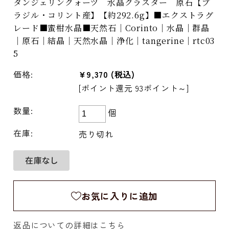
タンジェリンクォーツ 水晶クラスター 原石【ブ
ラジル・コリント産】【約292.6g】■エクストラグ
レード■蜜柑水晶■天然石｜Corinto｜水晶｜群晶
｜原石｜結晶｜天然水晶｜浄化｜tangerine｜rtc03
5
価格:
¥9,370
(税込)
[ポイント還元 93ポイント～]
数量:
個
在庫:
売り切れ
お気に入りに追加
返品についての詳細はこちら