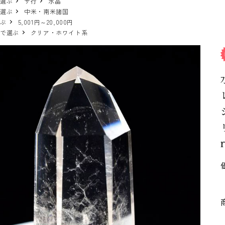
で選ぶ
サ行
水晶
で選ぶ
中米・南米諸国
選ぶ
5,001円～20,000円
ーで選ぶ
クリア・ホワイト系