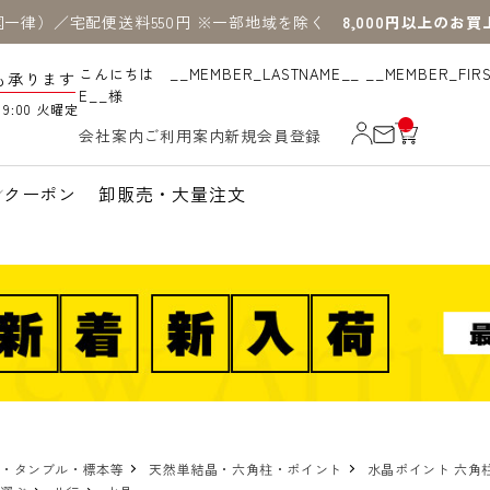
国一律）／宅配便送料550円 ※一部地域を除く
8,000円以上のお
こんにちは __MEMBER_LASTNAME__ __MEMBER_FIR
も承ります
E__様
19:00 火曜定
__
会社案内
ご利用案内
新規会員登録
IT
M
_C
N
クーポン
卸販売・大量注文
T_
_
物・タンブル・標本等
天然単結晶・六角柱・ポイント
水晶ポイント 六角