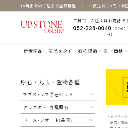
14時までのご注文で当日発送
メール便送料280円（全
ご質問・ご注文はお電話で
052-228-0040
【10:00-
休】
新着商品
商品を探す
石の種類
色
価格
原石・丸玉・置物各種
さざれ･ラフ原石セット
クラスター･各種原石
トップページ
ドーム･ジオード(晶洞)
原石・置