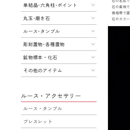
石の名前
単結晶･六角柱･ポイント
石の産地
価格帯で
丸玉･磨き石
石のカラ
ルース･タンブル
彫刻置物･各種置物
鉱物標本・化石
その他のアイテム
ルース・アクセサリー
ルース・タンブル
ブレスレット