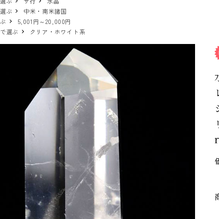
で選ぶ
サ行
水晶
で選ぶ
中米・南米諸国
選ぶ
5,001円～20,000円
ーで選ぶ
クリア・ホワイト系