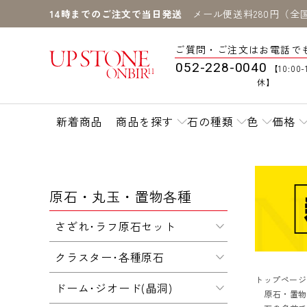
14時までのご注文で当日発送
メール便送料280円（全
ご質問・ご注文はお電話で
052-228-0040
【10:00-
休】
新着商品
商品を探す
石の種類
色
価格
原石・丸玉・置物各種
さざれ･ラフ原石セット
クラスター･各種原石
トップページ
ドーム･ジオード(晶洞)
原石・置