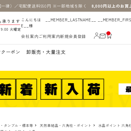
国一律）／宅配便送料550円 ※一部地域を除く
8,000円以上のお
こんにちは __MEMBER_LASTNAME__ __MEMBER_FIR
も承ります
E__様
19:00 火曜定
__
会社案内
ご利用案内
新規会員登録
IT
M
_C
N
クーポン
卸販売・大量注文
T_
_
物・タンブル・標本等
天然単結晶・六角柱・ポイント
水晶ポイント 六角