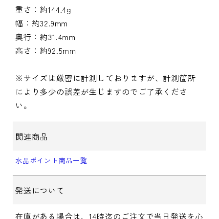
重さ：約144.4g
幅：約32.9mm
奥行：約31.4mm
高さ：約92.5mm
※サイズは厳密に計測しておりますが、計測箇所
により多少の誤差が生じますのでご了承くださ
い。
関連商品
水晶ポイント商品一覧
発送について
在庫がある場合は、14時迄のご注文で当日発送を心