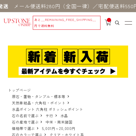
ール便送料280円（全国一律）／宅配便送料550円 
あと
__REMAINING_FREE_SHIPPING__
__
IT
円で送料無料
M
_C
N
T_
_
トップページ
原石・置物・タンブル・標本等
天然単結晶・六角柱・ポイント
水晶ポイント 六角柱 ポリッシュポイント
石の名前で選ぶ
サ行
水晶
石の産地で選ぶ
中米・南米諸国
価格帯で選ぶ
5,001円～20,000円
石のカラーで選ぶ
クリア・ホワイト系