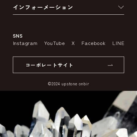
インフォーメーション
お支払いについて
アウトレットセール
会社案内
送料・配送について
SNS
特定商取引法の表示
ポイントについて
Instagram
YouTube
X
Facebook
LINE
個人情報の取り扱いについて
返品について
コーポレートサイト
SSLサーバー証明書とは
©2024 upstone onbir