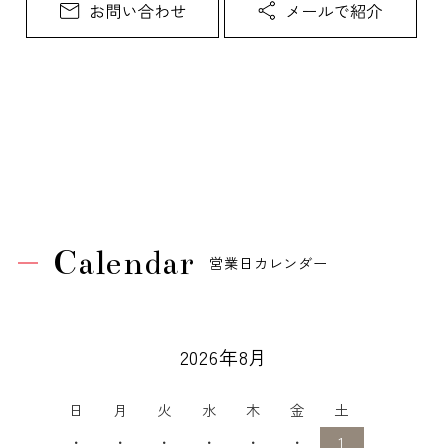
Calendar
営業日カレンダー
2026年8月
日
月
火
水
木
金
土
・
・
・
・
・
・
1