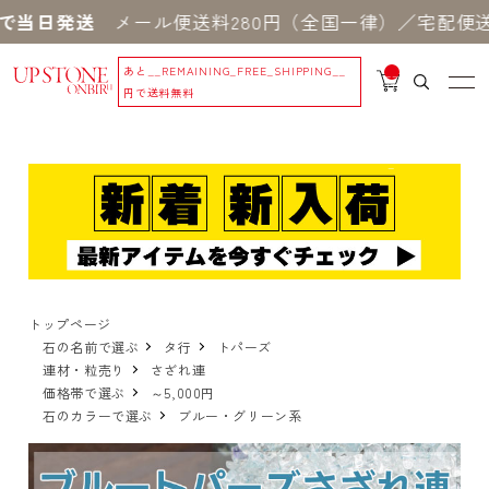
で当日発送
メール便送料280円（全国一律）／宅配便送料
あと
__REMAINING_FREE_SHIPPING__
__
IT
円で送料無料
M
_C
N
T_
_
トップページ
石の名前で選ぶ
タ行
トパーズ
連材・粒売り
さざれ連
価格帯で選ぶ
～5,000円
石のカラーで選ぶ
ブルー・グリーン系