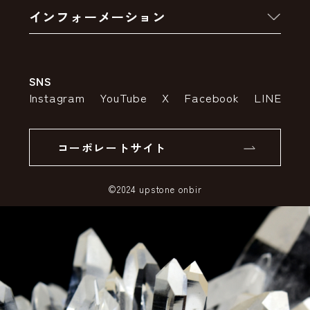
インフォーメーション
お支払いについて
アウトレットセール
会社案内
送料・配送について
SNS
特定商取引法の表示
ポイントについて
Instagram
YouTube
X
Facebook
LINE
個人情報の取り扱いについて
返品について
コーポレートサイト
SSLサーバー証明書とは
©2024 upstone onbir