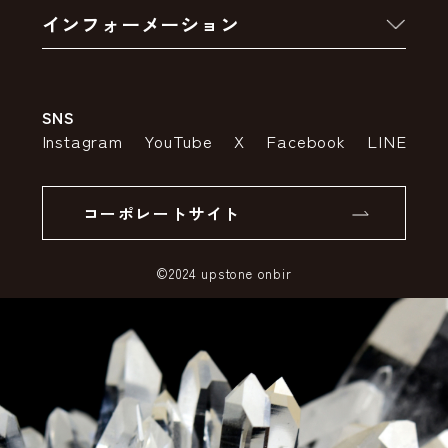
インフォーメーション
お支払いについて
アウトレットセール
会社案内
送料・配送について
SNS
特定商取引法の表示
ポイントについて
Instagram
YouTube
X
Facebook
LINE
個人情報の取り扱いについて
返品について
コーポレートサイト
SSLサーバー証明書とは
©2024 upstone onbir