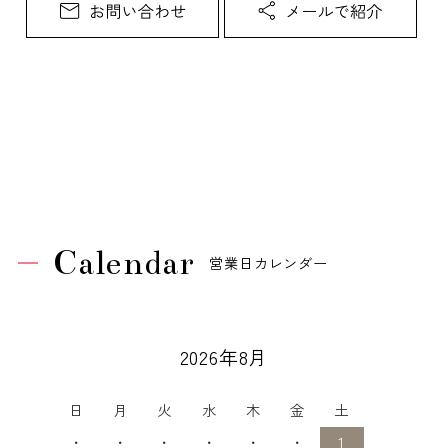
Calendar
営業日カレンダー
2026年8月
日
月
火
水
木
金
土
・
・
・
・
・
・
1