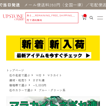
で当日発送
メール便送料280円（全国一律）／宅配便送料
あと
__REMAINING_FREE_SHIPPING__
__
IT
円で送料無料
M
_C
N
T_
_
トップページ
石の名前で選ぶ
マ行
マラカイト
連材・粒売り
さざれ連
価格帯で選ぶ
～5,000円
石のカラーで選ぶ
ブルー・グリーン系