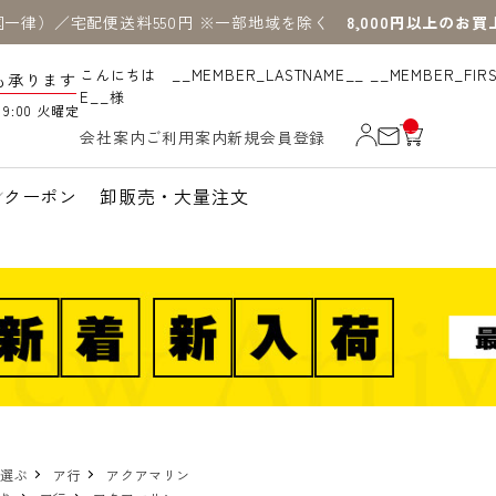
国一律）／宅配便送料550円 ※一部地域を除く
8,000円以上のお
こんにちは __MEMBER_LASTNAME__ __MEMBER_FIR
も承ります
E__様
19:00 火曜定
__
会社案内
ご利用案内
新規会員登録
IT
M
_C
N
クーポン
卸販売・大量注文
T_
_
で選ぶ
ア行
アクアマリン