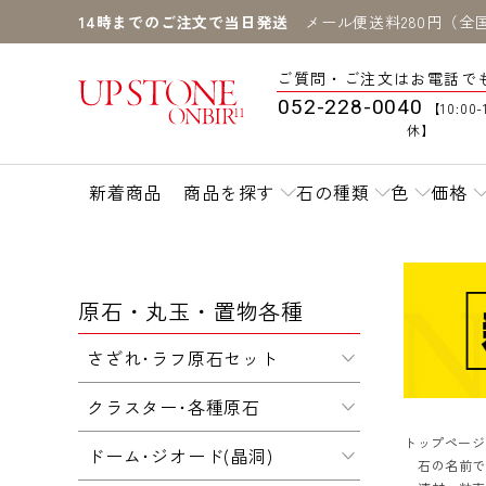
14時までのご注文で当日発送
メール便送料280円（全
ご質問・ご注文はお電話で
052-228-0040
【10:00-
休】
新着商品
商品を探す
石の種類
色
価格
原石・丸玉・置物各種
さざれ･ラフ原石セット
クラスター･各種原石
トップページ
ドーム･ジオード(晶洞)
石の名前