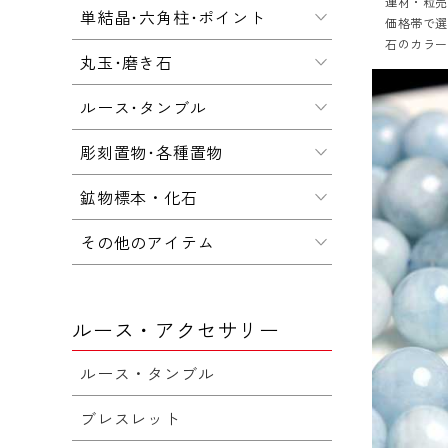
連材・粒
単結晶･六角柱･ポイント
価格帯で
石のカラ
丸玉･磨き石
ルース･タンブル
彫刻置物･各種置物
鉱物標本・化石
その他のアイテム
ルース・アクセサリー
ルース・タンブル
ブレスレット