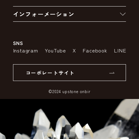
お買い物の流れ
卸販売・大量注文
インフォーメーション
お支払いについて
アウトレットセール
会社案内
送料・配送について
SNS
特定商取引法の表示
ポイントについて
Instagram
YouTube
X
Facebook
LINE
個人情報の取り扱いについて
返品について
コーポレートサイト
SSLサーバー証明書とは
©2024 upstone onbir