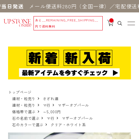
当日発送
メール便送料280円（全国一律）／宅配便送料
あと
__REMAINING_FREE_SHIPPING__
__
IT
円で送料無料
M
_C
N
T_
_
トップページ
連材・粒売り
さざれ連
連材・粒売り
マ行
マザーオブパール
価格帯で選ぶ
～5,000円
石の名前で選ぶ
マ行
マザーオブパール
石のカラーで選ぶ
クリア・ホワイト系