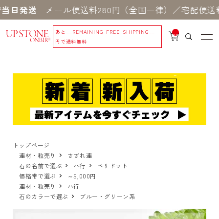
当日発送
メール便送料280円（全国一律）／宅配便送料
あと
__REMAINING_FREE_SHIPPING__
__
IT
円で送料無料
M
_C
N
T_
_
トップページ
連材・粒売り
さざれ連
石の名前で選ぶ
ハ行
ペリドット
価格帯で選ぶ
～5,000円
連材・粒売り
ハ行
石のカラーで選ぶ
ブルー・グリーン系