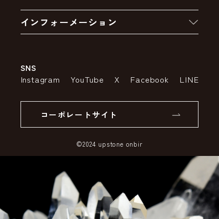
お買い物の流れ
卸販売・大量注文
インフォーメーション
お支払いについて
アウトレットセール
会社案内
送料・配送について
SNS
特定商取引法の表示
ポイントについて
Instagram
YouTube
X
Facebook
LINE
個人情報の取り扱いについて
返品について
コーポレートサイト
SSLサーバー証明書とは
©2024 upstone onbir