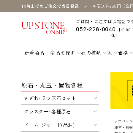
14時までのご注文で当日発送
メール便送料280円（全
ご質問・ご注文はお電話で
052-228-0040
【10:00-
休】
新着商品
商品を探す
石の種類
色
価格
原石・丸玉・置物各種
さざれ･ラフ原石セット
クラスター･各種原石
トップページ
ドーム･ジオード(晶洞)
連材・粒