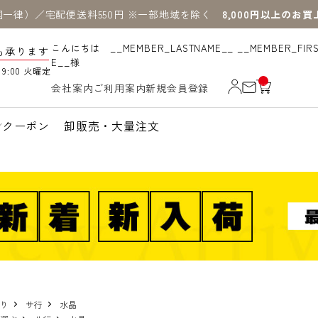
国一律）／宅配便送料550円 ※一部地域を除く
8,000円以上のお
こんにちは __MEMBER_LASTNAME__ __MEMBER_FIR
も承ります
E__様
19:00 火曜定
__
会社案内
ご利用案内
新規会員登録
IT
M
_C
N
クーポン
卸販売・大量注文
T_
_
売り
サ行
水晶