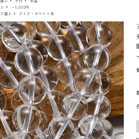
で選ぶ
サ行
水晶
選ぶ
～5,000円
ーで選ぶ
クリア・ホワイト系