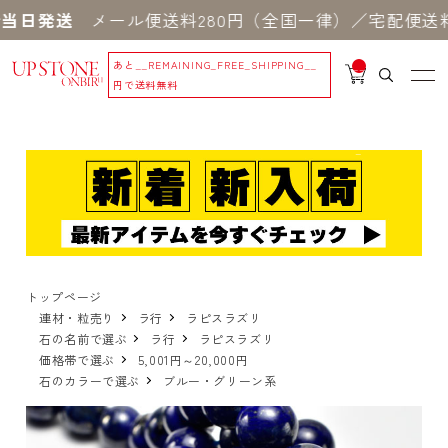
当日発送
メール便送料280円（全国一律）／宅配便送料5
あと
__REMAINING_FREE_SHIPPING__
__
IT
円で送料無料
M
_C
N
T_
_
トップページ
連材・粒売り
ラ行
ラピスラズリ
石の名前で選ぶ
ラ行
ラピスラズリ
価格帯で選ぶ
5,001円～20,000円
石のカラーで選ぶ
ブルー・グリーン系