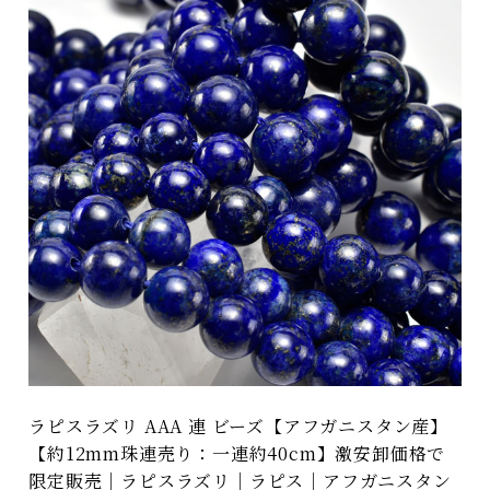
ラピスラズリ AAA 連 ビーズ【アフガニスタン産】
【約12mm珠連売り：一連約40cm】激安卸価格で
限定販売｜ラピスラズリ｜ラピス｜アフガニスタン