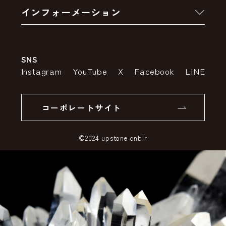
インフォーメーション
お支払いについて
アウトレットセール
会社案内
送料・配送について
SNS
特定商取引法の表示
ポイントについて
Instagram
YouTube
X
Facebook
LINE
個人情報の取り扱いについて
返品について
コーポレートサイト
SSLサーバー証明書とは
©2024 upstone onbir