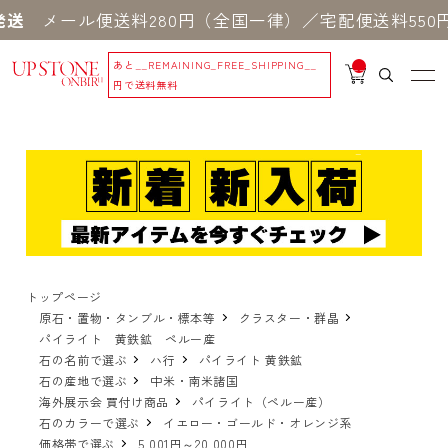
ール便送料280円（全国一律）／宅配便送料550円 ※
あと
__REMAINING_FREE_SHIPPING__
__
IT
円で送料無料
M
_C
N
T_
_
トップページ
原石・置物・タンブル・標本等
クラスター・群晶
パイライト 黄鉄鉱 ペルー産
石の名前で選ぶ
ハ行
パイライト 黄鉄鉱
石の産地で選ぶ
中米・南米諸国
海外展示会 買付け商品
パイライト（ペルー産）
石のカラーで選ぶ
イエロー・ゴールド・オレンジ系
価格帯で選ぶ
5,001円～20,000円