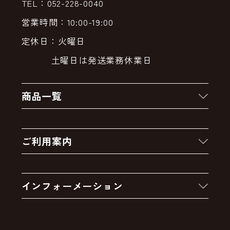
TEL：052-228-0040
営業時間：10:00-19:00
定休日：火曜日
土曜日は発送業務休業日
商品一覧
新着商品
ご利用案内
クーポン
お買い物の流れ
卸販売・大量注文
インフォーメーション
お支払いについて
アウトレットセール
会社案内
送料・配送について