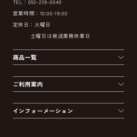
TEL：052-228-0040
営業時間：10:00-19:00
定休日：火曜日
土曜日は発送業務休業日
商品一覧
新着商品
ご利用案内
クーポン
お買い物の流れ
卸販売・大量注文
インフォーメーション
お支払いについて
アウトレットセール
会社案内
送料・配送について