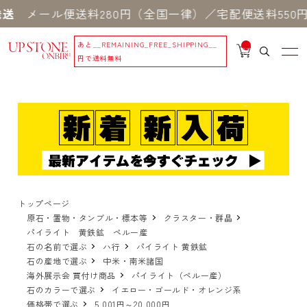
ル便送料280円（全国一律）／宅配便送料550円 ※
あと
__REMAINING_FREE_SHIPPING__
__
IT
円で送料無料
M
_C
N
T_
_
トップページ
原石・置物・タンブル・標本等
クラスター・群晶
パイライト 黄鉄鉱 ペルー産
石の名前で選ぶ
ハ行
パイライト 黄鉄鉱
石の産地で選ぶ
中米・南米諸国
海外展示会 買付け商品
パイライト（ペルー産）
石のカラーで選ぶ
イエロー・ゴールド・オレンジ系
価格帯で選ぶ
5,001円～20,000円