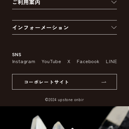
ご利用案内
クーポン
お買い物の流れ
卸販売・大量注文
インフォーメーション
お支払いについて
アウトレットセール
会社案内
送料・配送について
SNS
特定商取引法の表示
ポイントについて
Instagram
YouTube
X
Facebook
LINE
個人情報の取り扱いについて
返品について
コーポレートサイト
SSLサーバー証明書とは
©2024 upstone onbir