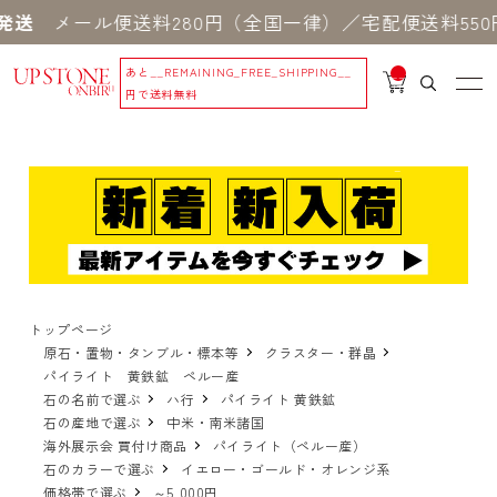
ール便送料280円（全国一律）／宅配便送料550円 
あと
__REMAINING_FREE_SHIPPING__
__
IT
円で送料無料
M
_C
N
T_
_
トップページ
原石・置物・タンブル・標本等
クラスター・群晶
パイライト 黄鉄鉱 ペルー産
石の名前で選ぶ
ハ行
パイライト 黄鉄鉱
石の産地で選ぶ
中米・南米諸国
海外展示会 買付け商品
パイライト（ペルー産）
石のカラーで選ぶ
イエロー・ゴールド・オレンジ系
価格帯で選ぶ
～5,000円