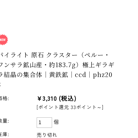
パイライト 原石 クラスター（ペルー・
ワンサラ鉱山産・約183.7g）極上ギラギ
ラ結晶の集合体｜黄鉄鉱｜ccd｜phz20
8
¥3,310
(税込)
価格:
[ポイント還元 33ポイント～]
数量:
個
在庫:
売り切れ