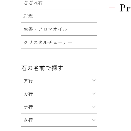
さざれ石
Pr
岩塩
お香・アロマオイル
クリスタルチューナー
石の名前で探す
ア行
カ行
サ行
タ行