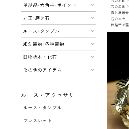
石の名前
単結晶･六角柱･ポイント
石の産地
海外展示会
丸玉･磨き石
石のカラ
価格帯で
ルース･タンブル
彫刻置物･各種置物
鉱物標本・化石
その他のアイテム
ルース・アクセサリー
ルース・タンブル
ブレスレット