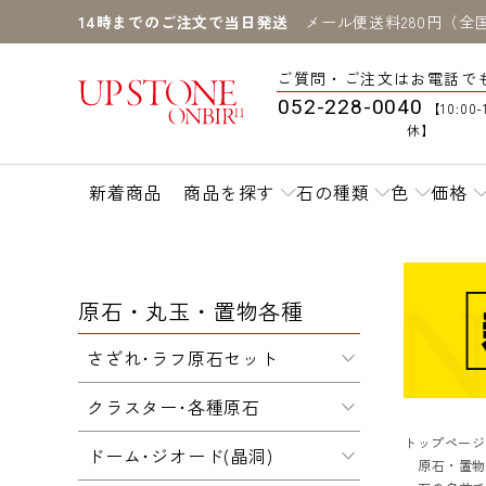
14時までのご注文で当日発送
メール便送料280円（全
ご質問・ご注文はお電話で
052-228-0040
【10:00-
休】
新着商品
商品を探す
石の種類
色
価格
原石・丸玉・置物各種
さざれ･ラフ原石セット
クラスター･各種原石
トップページ
ドーム･ジオード(晶洞)
原石・置