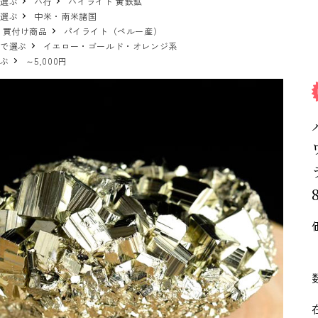
で選ぶ
ハ行
パイライト 黄鉄鉱
で選ぶ
中米・南米諸国
 買付け商品
パイライト（ペルー産）
ーで選ぶ
イエロー・ゴールド・オレンジ系
選ぶ
～5,000円