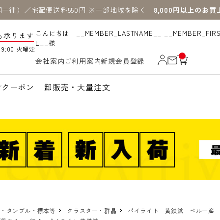
国一律）／宅配便送料550円 ※一部地域を除く
8,000円以上のお
こんにちは __MEMBER_LASTNAME__ __MEMBER_FIR
も承ります
E__様
19:00 火曜定
__
会社案内
ご利用案内
新規会員登録
IT
M
_C
N
クーポン
卸販売・大量注文
T_
_
物・タンブル・標本等
クラスター・群晶
パイライト 黄鉄鉱 ペルー