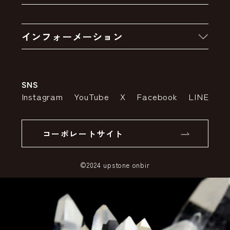
お買い物の流れ
卸販売・大量注文
インフォーメーション
お支払いについて
アウトレットセール
会社案内
送料・配送について
SNS
特定商取引法の表示
ポイントについて
Instagram
YouTube
X
Facebook
LINE
個人情報の取り扱いについて
返品について
コーポレートサイト
SSLサーバー証明書とは
©2024 upstone onbir