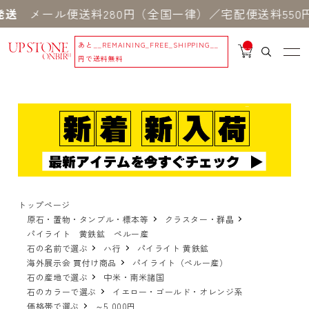
ール便送料280円（全国一律）／宅配便送料550円 
あと
__REMAINING_FREE_SHIPPING__
__
IT
円で送料無料
M
_C
N
T_
_
トップページ
原石・置物・タンブル・標本等
クラスター・群晶
パイライト 黄鉄鉱 ペルー産
石の名前で選ぶ
ハ行
パイライト 黄鉄鉱
海外展示会 買付け商品
パイライト（ペルー産）
石の産地で選ぶ
中米・南米諸国
石のカラーで選ぶ
イエロー・ゴールド・オレンジ系
価格帯で選ぶ
～5,000円