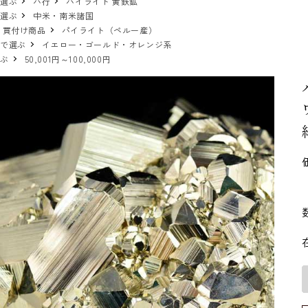
で選ぶ
ハ行
パイライト 黄鉄鉱
で選ぶ
中米・南米諸国
 買付け商品
パイライト（ペルー産）
ーで選ぶ
イエロー・ゴールド・オレンジ系
選ぶ
50,001円～100,000円