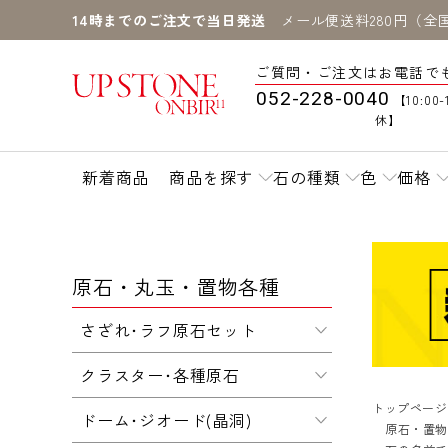
14時までのご注文で当日発送
メール便送料280円（全
ご質問・ご注文はお電話で
052-228-0040
【10:00-
休】
新着商品
商品を探す
石の種類
色
価格
原石・丸玉・置物各種
さざれ･ラフ原石セット
クラスター･各種原石
トップページ
ドーム･ジオード(晶洞)
原石・置