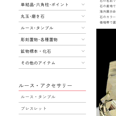
石の名前
単結晶･六角柱･ポイント
石の産地
海外展示会
丸玉･磨き石
石のカラ
価格帯で
ルース･タンブル
彫刻置物･各種置物
鉱物標本・化石
その他のアイテム
ルース・アクセサリー
ルース・タンブル
ブレスレット