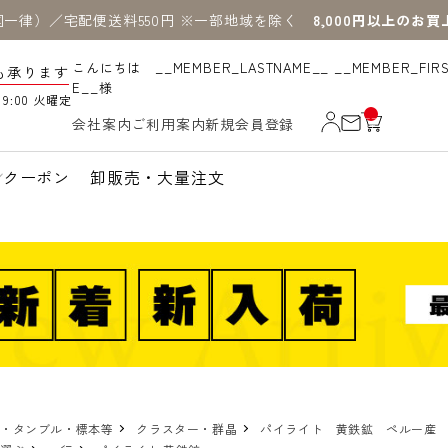
国一律）／宅配便送料550円 ※一部地域を除く
8,000円以上のお
こんにちは __MEMBER_LASTNAME__ __MEMBER_FIR
も承ります
E__様
19:00 火曜定
__
会社案内
ご利用案内
新規会員登録
IT
M
_C
N
クーポン
卸販売・大量注文
T_
_
物・タンブル・標本等
クラスター・群晶
パイライト 黄鉄鉱 ペルー