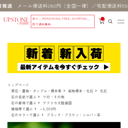
送
メール便送料280円（全国一律）／宅配便送料550円
あと
__REMAINING_FREE_SHIPPING__
__
IT
円で送料無料
M
_C
N
T_
_
トップページ
原石・置物・タンブル・標本等
鉱物標本・化石
化石
石の名前で選ぶ
ワ行・その他
石の産地で選ぶ
アフリカ大陸諸国
価格帯で選ぶ
～5,000円
石のカラーで選ぶ
ブラック・ブラウン・シルバー系