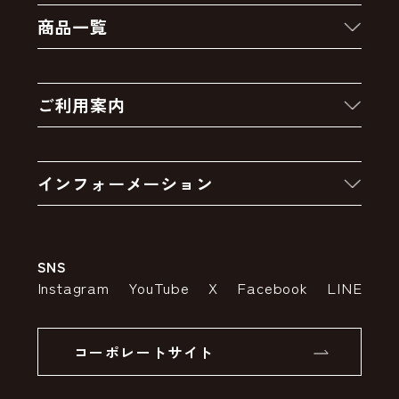
商品一覧
新着商品
ご利用案内
クーポン
お買い物の流れ
卸販売・大量注文
インフォーメーション
お支払いについて
アウトレットセール
会社案内
送料・配送について
SNS
特定商取引法の表示
ポイントについて
Instagram
YouTube
X
Facebook
LINE
個人情報の取り扱いについて
返品について
コーポレートサイト
SSLサーバー証明書とは