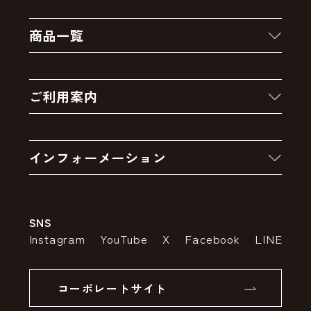
商品一覧
新着商品
ご利用案内
クーポン
お買い物の流れ
卸販売・大量注文
インフォーメーション
お支払いについて
アウトレットセール
会社案内
送料・配送について
SNS
特定商取引法の表示
ポイントについて
Instagram
YouTube
X
Facebook
LINE
個人情報の取り扱いについて
返品について
コーポレートサイト
SSLサーバー証明書とは