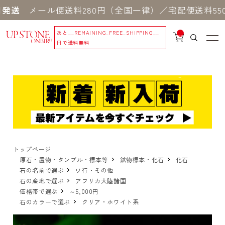
メール便送料280円（全国一律）／宅配便送料550円
あと
__REMAINING_FREE_SHIPPING__
__
IT
円で送料無料
M
_C
N
T_
_
トップページ
原石・置物・タンブル・標本等
鉱物標本・化石
化石
石の名前で選ぶ
ワ行・その他
石の産地で選ぶ
アフリカ大陸諸国
価格帯で選ぶ
～5,000円
石のカラーで選ぶ
クリア・ホワイト系