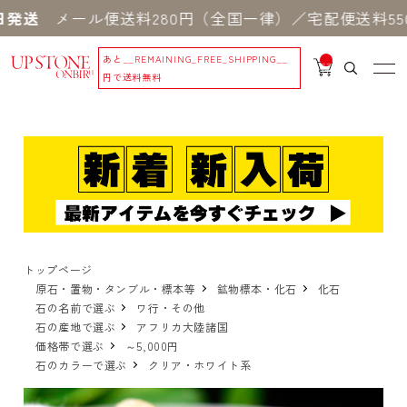
送
メール便送料280円（全国一律）／宅配便送料550
あと
__REMAINING_FREE_SHIPPING__
__
IT
円で送料無料
M
_C
N
T_
_
トップページ
原石・置物・タンブル・標本等
鉱物標本・化石
化石
石の名前で選ぶ
ワ行・その他
石の産地で選ぶ
アフリカ大陸諸国
価格帯で選ぶ
～5,000円
石のカラーで選ぶ
クリア・ホワイト系