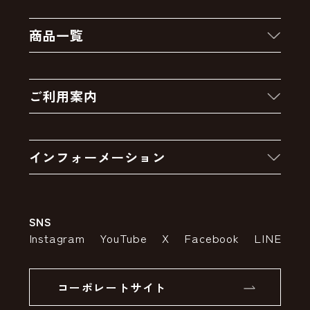
商品一覧
新着商品
ご利用案内
クーポン
お買い物の流れ
卸販売・大量注文
インフォーメーション
お支払いについて
アウトレットセール
会社案内
送料・配送について
SNS
特定商取引法の表示
ポイントについて
Instagram
YouTube
X
Facebook
LINE
個人情報の取り扱いについて
返品について
コーポレートサイト
SSLサーバー証明書とは