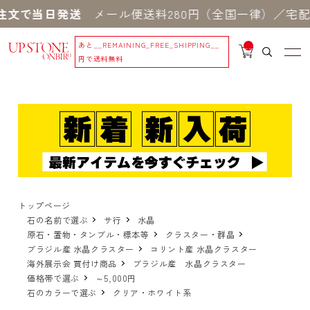
で当日発送
メール便送料280円（全国一律）／宅配便送料
あと
__REMAINING_FREE_SHIPPING__
__
IT
円で送料無料
M
_C
N
T_
_
トップページ
石の名前で選ぶ
サ行
水晶
原石・置物・タンブル・標本等
クラスター・群晶
ブラジル産 水晶クラスター
コリント産 水晶クラスター
海外展示会 買付け商品
ブラジル産 水晶クラスター
価格帯で選ぶ
～5,000円
石のカラーで選ぶ
クリア・ホワイト系