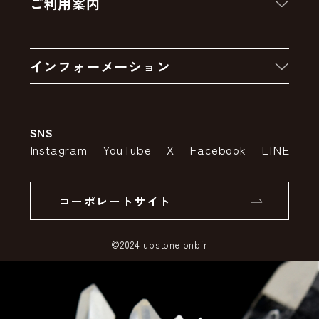
ご利用案内
クーポン
お買い物の流れ
卸販売・大量注文
インフォーメーション
お支払いについて
アウトレットセール
会社案内
送料・配送について
SNS
特定商取引法の表示
ポイントについて
Instagram
YouTube
X
Facebook
LINE
個人情報の取り扱いについて
返品について
コーポレートサイト
SSLサーバー証明書とは
©2024 upstone onbir