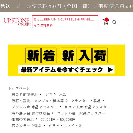
ール便送料280円（全国一律）／宅配便送料550円 
あと
__REMAINING_FREE_SHIPPING__
__
IT
円で送料無料
M
_C
N
T_
_
トップページ
石の名前で選ぶ
サ行
水晶
原石・置物・タンブル・標本等
クラスター・群晶
ブラジル産 水晶クラスター
コリント産 水晶クラスター
海外展示会 買付け商品
ブラジル産 水晶クラスター
価格帯で選ぶ
20,001円～50,000円
石のカラーで選ぶ
クリア・ホワイト系