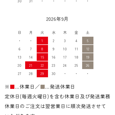
30
31
・
・
・
・
・
2026年9月
日
月
火
水
木
金
土
・
・
1
2
3
4
5
6
7
8
9
10
11
12
13
14
15
16
17
18
19
20
21
22
23
24
25
26
27
28
29
30
・
・
・
※
■
…休業日／
■
…発送休業日
定休日(毎週火曜日)を含む休業日及び発送業務
休業日のご注文は翌営業日に順次発送させて