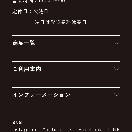
営業時間：10:00-19:00
定休日：火曜日
土曜日は発送業務休業日
商品一覧
新着商品
ご利用案内
クーポン
お買い物の流れ
卸販売・大量注文
インフォーメーション
お支払いについて
アウトレットセール
会社案内
送料・配送について
SNS
特定商取引法の表示
ポイントについて
Instagram
YouTube
X
Facebook
LINE