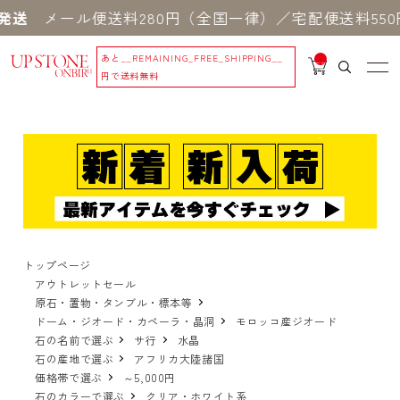
ル便送料280円（全国一律）／宅配便送料550円 ※
あと
__REMAINING_FREE_SHIPPING__
__
IT
円で送料無料
M
_C
N
T_
_
トップページ
アウトレットセール
原石・置物・タンブル・標本等
ドーム・ジオード・カペーラ・晶洞
モロッコ産ジオード
石の名前で選ぶ
サ行
水晶
石の産地で選ぶ
アフリカ大陸諸国
価格帯で選ぶ
～5,000円
石のカラーで選ぶ
クリア・ホワイト系