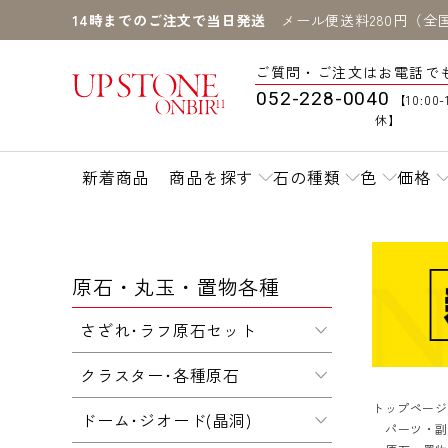
14時までのご注文で当日発送
メール便送料280円（全
ご質問・ご注文はお電話で
052-228-0040
【10:00-
休】
新着商品
商品を探す
石の種類
色
価格
原石・丸玉・置物各種
さざれ･ラフ原石セット
クラスター･各種原石
トップページ
ドーム･ジオード(晶洞)
パーツ・