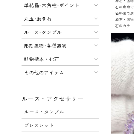
原石・置
単結晶･六角柱･ポイント
石の産地
価格帯で
丸玉･磨き石
原石・置
石のカラ
ルース･タンブル
彫刻置物･各種置物
鉱物標本・化石
その他のアイテム
ルース・アクセサリー
ルース・タンブル
ブレスレット