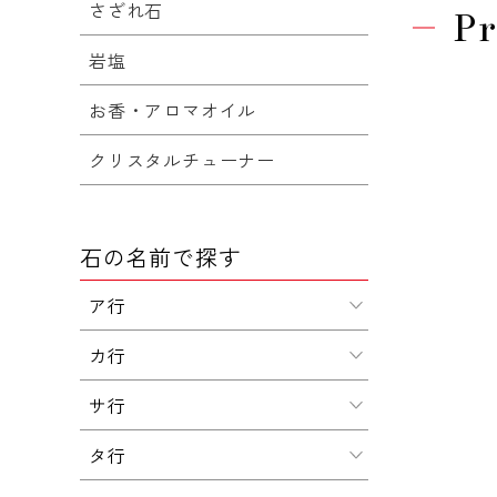
さざれ石
Pr
岩塩
お香・アロマオイル
クリスタルチューナー
石の名前で探す
ア行
カ行
サ行
タ行