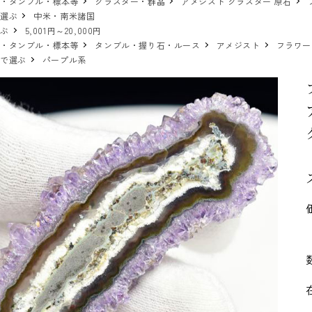
物・タンブル・標本等
クラスター・群晶
アメジスト クラスター 原石
で選ぶ
中米・南米諸国
選ぶ
5,001円～20,000円
物・タンブル・標本等
タンブル・握り石・ルース
アメジスト
フラワー
ーで選ぶ
パープル系