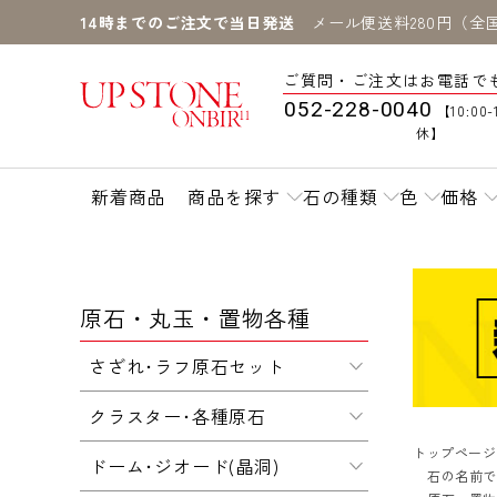
14時までのご注文で当日発送
メール便送料280円（全
ご質問・ご注文はお電話で
052-228-0040
【10:00-
休】
新着商品
商品を探す
石の種類
色
価格
原石・丸玉・置物各種
さざれ･ラフ原石セット
クラスター･各種原石
トップページ
ドーム･ジオード(晶洞)
石の名前