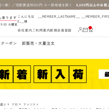
国一律）／宅配便送料550円 ※一部地域を除く
8,000円以上のお
こんにちは __MEMBER_LASTNAME__ __MEMBER_FIR
も承ります
E__様
19:00 火曜定
__
会社案内
ご利用案内
新規会員登録
IT
M
_C
N
クーポン
卸販売・大量注文
T_
_
で選ぶ
ア行
アメジスト