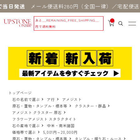
当日発送
メール便送料280円（全国一律）／宅配便送料
あと
__REMAINING_FREE_SHIPPING__
__
IT
円で送料無料
M
_C
N
T_
_
トップページ
石の名前で選ぶ
ア行
アメジスト
原石・置物・タンブル・標本等
クラスター・群晶
アメジスト クラスター 原石
フラワーアメジスト スタラクタイト
石の産地で選ぶ
中米・南米諸国
価格帯で選ぶ
5,001円～20,000円
原石・置物・タンブル・標本等
タンブル・握り石・ルース