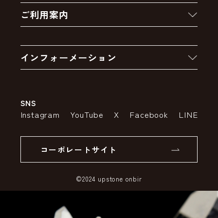
ご利用案内
クーポン
お買い物の流れ
卸販売・大量注文
インフォーメーション
お支払いについて
アウトレットセール
会社案内
送料・配送について
SNS
特定商取引法の表示
ポイントについて
Instagram
YouTube
X
Facebook
LINE
個人情報の取り扱いについて
返品について
コーポレートサイト
SSLサーバー証明書とは
©2024 upstone onbir