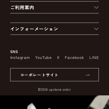
ご利用案内
クーポン
お買い物の流れ
卸販売・大量注文
インフォーメーション
お支払いについて
アウトレットセール
会社案内
送料・配送について
SNS
特定商取引法の表示
ポイントについて
Instagram
YouTube
X
Facebook
LINE
個人情報の取り扱いについて
返品について
コーポレートサイト
SSLサーバー証明書とは
©2024 upstone onbir