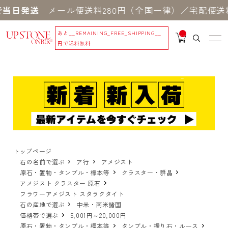
当日発送
メール便送料280円（全国一律）／宅配便送料
あと
__REMAINING_FREE_SHIPPING__
__
IT
円で送料無料
M
_C
N
T_
_
トップページ
石の名前で選ぶ
ア行
アメジスト
原石・置物・タンブル・標本等
クラスター・群晶
アメジスト クラスター 原石
フラワーアメジスト スタラクタイト
石の産地で選ぶ
中米・南米諸国
価格帯で選ぶ
5,001円～20,000円
原石・置物・タンブル・標本等
タンブル・握り石・ルース