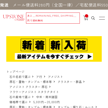
メール便送料280円（全国一律）／宅配便送料550円 
あと
__REMAINING_FREE_SHIPPING__
__
IT
円で送料無料
M
_C
N
T_
_
トップページ
石の名前で選ぶ
ア行
アメジスト
原石・置物・タンブル・標本等
クラスター・群晶
アメジスト クラスター 原石
フラワーアメジスト スタラクタイト
石の産地で選ぶ
中米・南米諸国
価格帯で選ぶ
5,001円～20,000円
原石・置物・タンブル・標本等
タンブル・握り石・ルース