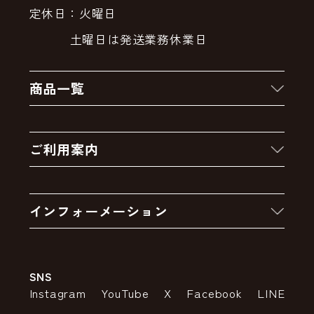
定休日：火曜日
土曜日は発送業務休業日
商品一覧
新着商品
ご利用案内
クーポン
お買い物の流れ
卸販売・大量注文
インフォーメーション
お支払いについて
アウトレットセール
会社案内
送料・配送について
SNS
特定商取引法の表示
ポイントについて
Instagram
YouTube
X
Facebook
LINE