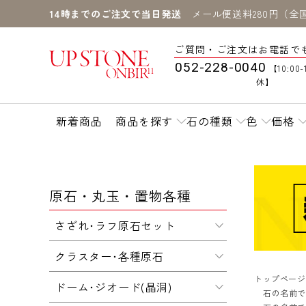
14時までのご注文で当日発送
メール便送料280円（全
ご質問・ご注文はお電話で
052-228-0040
【10:00-
休】
新着商品
商品を探す
石の種類
色
価格
原石・丸玉・置物各種
さざれ･ラフ原石セット
クラスター･各種原石
トップページ
ドーム･ジオード(晶洞)
石の名前