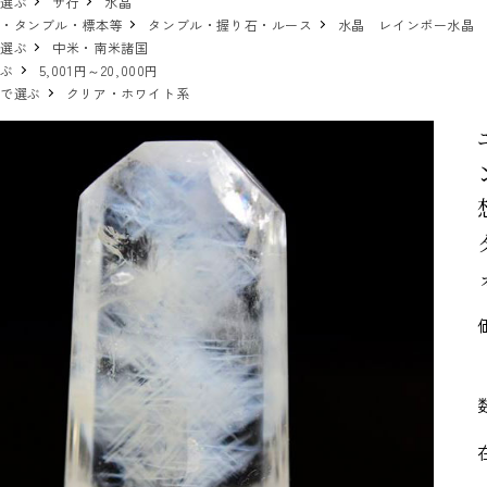
で選ぶ
サ行
水晶
物・タンブル・標本等
タンブル・握り石・ルース
水晶 レインボー水晶
で選ぶ
中米・南米諸国
選ぶ
5,001円～20,000円
ーで選ぶ
クリア・ホワイト系