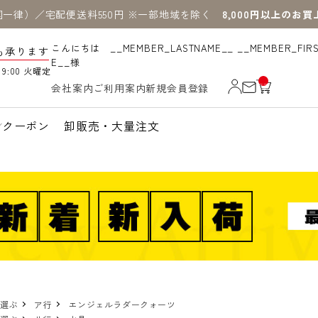
国一律）／宅配便送料550円 ※一部地域を除く
8,000円以上のお
こんにちは __MEMBER_LASTNAME__ __MEMBER_FIR
も承ります
E__様
19:00 火曜定
__
会社案内
ご利用案内
新規会員登録
IT
M
_C
N
クーポン
卸販売・大量注文
T_
_
で選ぶ
ア行
エンジェルラダークォーツ