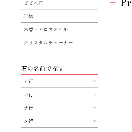
Pr
さざれ石
岩塩
お香・アロマオイル
クリスタルチューナー
石の名前で探す
ア行
カ行
サ行
タ行