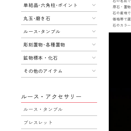
石の名前
単結晶･六角柱･ポイント
原石・置
石の産地
丸玉･磨き石
価格帯で
石のカラ
ルース･タンブル
彫刻置物･各種置物
鉱物標本・化石
その他のアイテム
ルース・アクセサリー
ルース・タンブル
ブレスレット