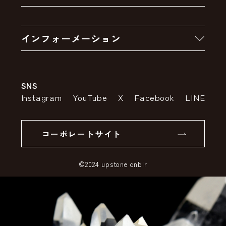
クーポン
お買い物の流れ
卸販売・大量注文
インフォーメーション
お支払いについて
アウトレットセール
会社案内
送料・配送について
SNS
特定商取引法の表示
ポイントについて
Instagram
YouTube
X
Facebook
LINE
個人情報の取り扱いについて
返品について
コーポレートサイト
SSLサーバー証明書とは
©2024 upstone onbir