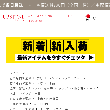
で当日発送
メール便送料280円（全国一律）／宅配便送
あと
__REMAINING_FREE_SHIPPING__
__
IT
円で送料無料
M
_C
N
T_
_
トップページ
石の名前で選ぶ
ア行
エンジェルラダークォーツ
石の名前で選ぶ
サ行
水晶
原石・置物・タンブル・標本等
タンブル・握り石・ルース
水晶 レインボー水晶
石の産地で選ぶ
中米・南米諸国
価格帯で選ぶ
～5,000円
石のカラーで選ぶ
クリア・ホワイト系