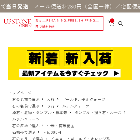
で当日発送
メール便送料280円（全国一律）／宅配便送
あと
__REMAINING_FREE_SHIPPING__
__
IT
円で送料無料
M
_C
N
T_
_
トップページ
石の名前で選ぶ
カ行
ゴールドルチルクォーツ
石の名前で選ぶ
ラ行
ルチルクォーツ
原石・置物・タンブル・標本等
タンブル・握り石・ルース
ルチルクォーツ
石の産地で選ぶ
中米・南米諸国
価格帯で選ぶ
～5,000円
石のカラーで選ぶ
イエロー・ゴールド・オレンジ系