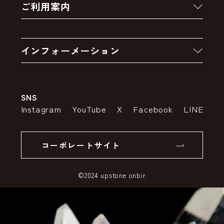
ご利用案内
クーポン
お買い物の流れ
卸販売・大量注文
インフォーメーション
お支払いについて
アウトレットセール
会社案内
送料・配送について
SNS
特定商取引法の表示
ポイントについて
Instagram
YouTube
X
Facebook
LINE
個人情報の取り扱いについて
返品について
コーポレートサイト
SSLサーバー証明書とは
©2024 upstone onbir