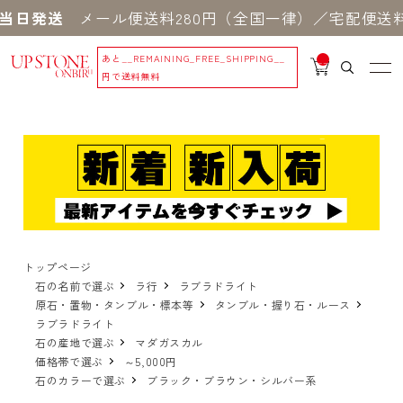
当日発送
メール便送料280円（全国一律）／宅配便送料5
あと
__REMAINING_FREE_SHIPPING__
__
IT
円で送料無料
M
_C
N
T_
_
トップページ
石の名前で選ぶ
ラ行
ラブラドライト
原石・置物・タンブル・標本等
タンブル・握り石・ルース
ラブラドライト
石の産地で選ぶ
マダガスカル
価格帯で選ぶ
～5,000円
石のカラーで選ぶ
ブラック・ブラウン・シルバー系