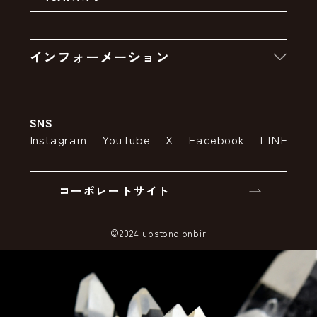
クーポン
お買い物の流れ
卸販売・大量注文
インフォーメーション
お支払いについて
アウトレットセール
会社案内
送料・配送について
SNS
特定商取引法の表示
ポイントについて
Instagram
YouTube
X
Facebook
LINE
個人情報の取り扱いについて
返品について
コーポレートサイト
SSLサーバー証明書とは
©2024 upstone onbir