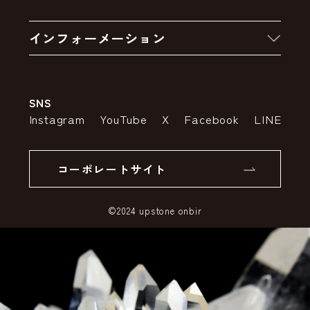
お買い物の流れ
卸販売・大量注文
インフォーメーション
お支払いについて
アウトレットセール
会社案内
送料・配送について
SNS
特定商取引法の表示
ポイントについて
Instagram
YouTube
X
Facebook
LINE
個人情報の取り扱いについて
返品について
コーポレートサイト
SSLサーバー証明書とは
©2024 upstone onbir