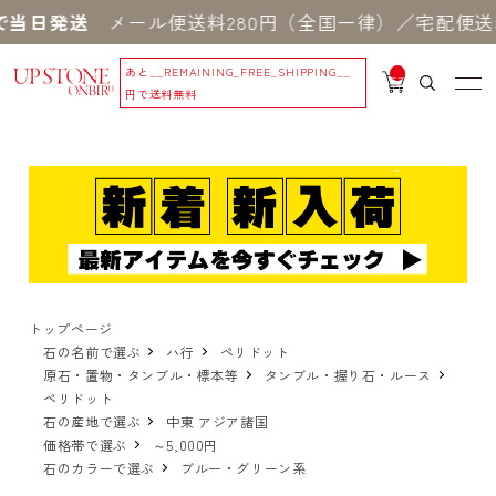
当日発送
メール便送料280円（全国一律）／宅配便送料
あと
__REMAINING_FREE_SHIPPING__
__
IT
円で送料無料
M
_C
N
T_
_
トップページ
石の名前で選ぶ
ハ行
ペリドット
原石・置物・タンブル・標本等
タンブル・握り石・ルース
ペリドット
石の産地で選ぶ
中東 アジア諸国
価格帯で選ぶ
～5,000円
石のカラーで選ぶ
ブルー・グリーン系