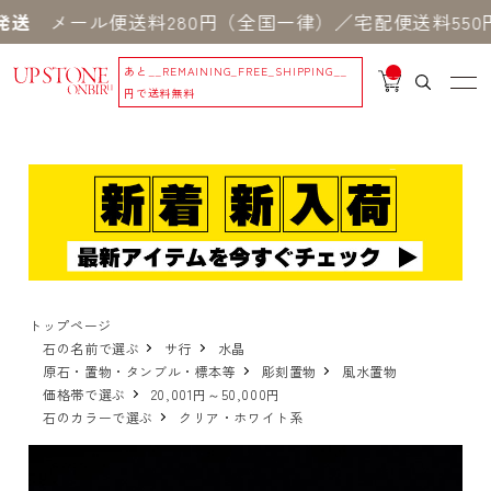
ール便送料280円（全国一律）／宅配便送料550円 
あと
__REMAINING_FREE_SHIPPING__
__
IT
円で送料無料
M
_C
N
T_
_
トップページ
石の名前で選ぶ
サ行
水晶
原石・置物・タンブル・標本等
彫刻置物
風水置物
価格帯で選ぶ
20,001円～50,000円
石のカラーで選ぶ
クリア・ホワイト系