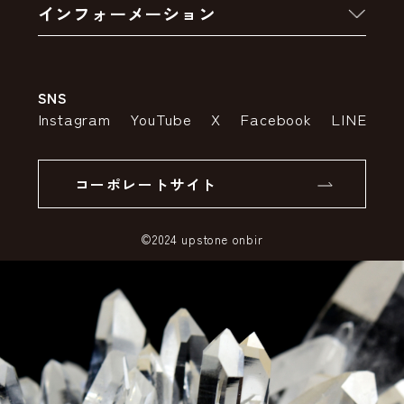
インフォーメーション
お支払いについて
アウトレットセール
会社案内
送料・配送について
SNS
特定商取引法の表示
ポイントについて
Instagram
YouTube
X
Facebook
LINE
個人情報の取り扱いについて
返品について
コーポレートサイト
SSLサーバー証明書とは
©2024 upstone onbir