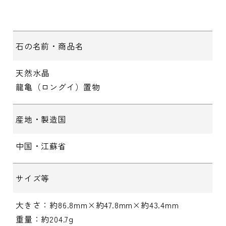
石の名前・商品名
天然水晶
龍亀（ロングイ）置物
産地・製造国
中国・江蘇省
サイズ等
大きさ：約86.8mm×約47.8mm×約43.4mm
重量：約204.7g