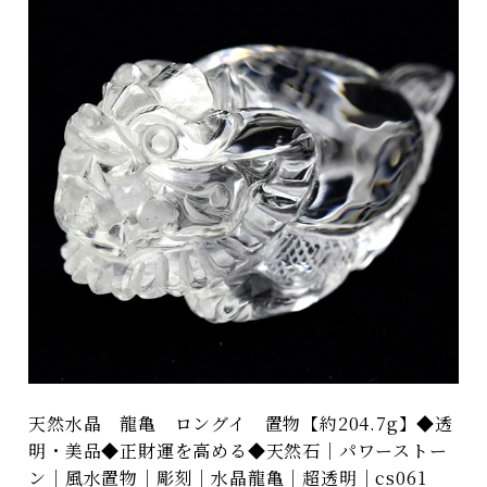
天然水晶 龍亀 ロングイ 置物【約204.7g】◆透
明・美品◆正財運を高める◆天然石｜パワーストー
ン｜風水置物｜彫刻｜水晶龍亀｜超透明｜cs061