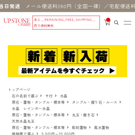
当日発送
メール便送料280円（全国一律）／宅配便送料5
あと
__REMAINING_FREE_SHIPPING__
__
IT
円で送料無料
M
_C
N
T_
_
トップページ
石の名前で選ぶ
サ行
水晶
原石・置物・タンブル・標本等
タンブル・握り石・ルース
水晶 レインボー水晶
原石・置物・タンブル・標本等
丸玉・磨き石
天然水晶丸玉
原石・置物・タンブル・標本等
彫刻置物
風水置物
価格帯で選ぶ
5,001円～20,000円