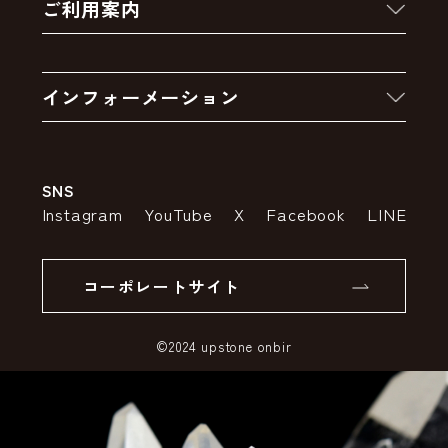
ご利用案内
クーポン
お買い物の流れ
卸販売・大量注文
インフォーメーション
お支払いについて
アウトレットセール
会社案内
送料・配送について
SNS
特定商取引法の表示
ポイントについて
Instagram
YouTube
X
Facebook
LINE
個人情報の取り扱いについて
返品について
コーポレートサイト
SSLサーバー証明書とは
©2024 upstone onbir