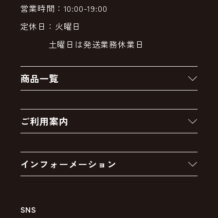
営業時間：10:00-19:00
定休日：火曜日
土曜日は発送業務休業日
商品一覧
新着商品
ご利用案内
クーポン
お買い物の流れ
卸販売・大量注文
インフォーメーション
お支払いについて
アウトレットセール
会社案内
送料・配送について
SNS
特定商取引法の表示
ポイントについて