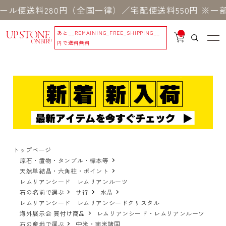
料280円（全国一律）／宅配便送料550円 ※一部地
あと
__REMAINING_FREE_SHIPPING__
__
IT
円で送料無料
M
_C
N
T_
_
トップページ
原石・置物・タンブル・標本等
天然単結晶・六角柱・ポイント
レムリアンシード レムリアンルーツ
石の名前で選ぶ
サ行
水晶
レムリアンシード レムリアンシードクリスタル
海外展示会 買付け商品
レムリアンシード・レムリアンルーツ
石の産地で選ぶ
中米・南米諸国