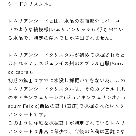
シードクリスタル。
レムリアンシードとは、水晶の表面部分にバーコー
ドのような縞模様(レムリアンリッジ)が浮き出てい
る水晶で、特定の産地でしか産出されません。
レムリアンシードクリスタルが初めて採掘されたと
云われるミナスジェライス州のカブラル山脈(Serra
do cabral)。
初期の鉱山はすでに水没し採掘ができない為、この
レムリアンシードクリスタルは、そのカブラル山脈
のホアキンフェリーシオ(ジョアキンフェリシオ/Jo
aquim Felicio)街区の鉱山(鉱床)で採掘されたレムリ
アンシードです。
このように詳細な採掘鉱山が特定されているレムリ
アンシードは非常に希少で、今後の入荷は困難にな