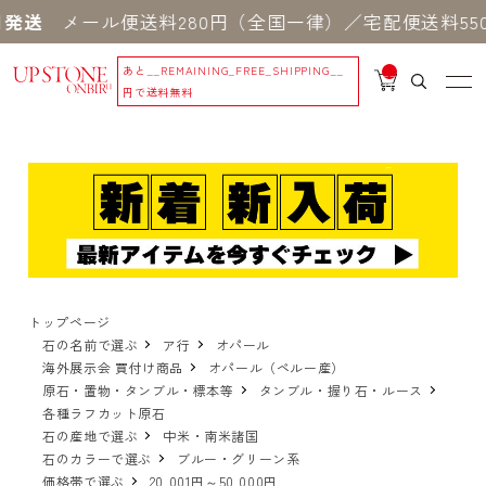
メール便送料280円（全国一律）／宅配便送料550円
あと
__REMAINING_FREE_SHIPPING__
__
IT
円で送料無料
M
_C
N
T_
_
トップページ
石の名前で選ぶ
ア行
オパール
海外展示会 買付け商品
オパール（ペルー産）
原石・置物・タンブル・標本等
タンブル・握り石・ルース
各種ラフカット原石
石の産地で選ぶ
中米・南米諸国
石のカラーで選ぶ
ブルー・グリーン系
価格帯で選ぶ
20,001円～50,000円