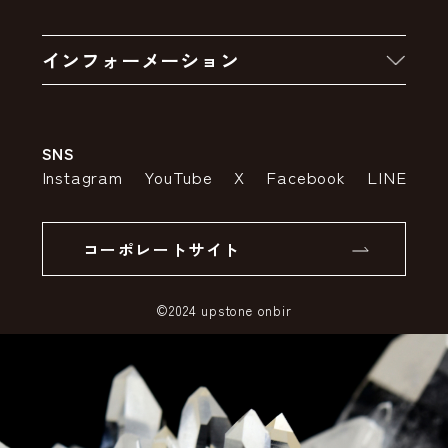
お買い物の流れ
卸販売・大量注文
インフォーメーション
お支払いについて
アウトレットセール
会社案内
送料・配送について
SNS
特定商取引法の表示
ポイントについて
Instagram
YouTube
X
Facebook
LINE
個人情報の取り扱いについて
返品について
コーポレートサイト
SSLサーバー証明書とは
©2024 upstone onbir