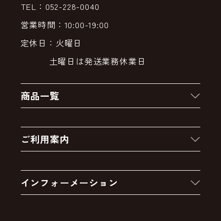
TEL：052-228-0040
営業時間：10:00-19:00
定休日：火曜日
土曜日は発送業務休業日
商品一覧
新着商品
ご利用案内
クーポン
お買い物の流れ
卸販売・大量注文
インフォーメーション
お支払いについて
アウトレットセール
会社案内
送料・配送について