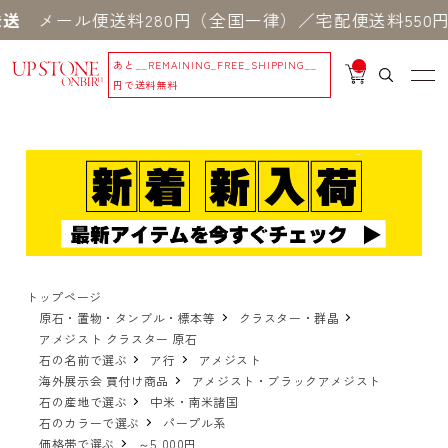
ール便送料280円（全国一律）／宅配便送料550円 ※
あと
__REMAINING_FREE_SHIPPING__
__
IT
円で送料無料
M
_C
N
T_
_
トップページ
原石・置物・タンブル・標本等
クラスター・群晶
アメジスト クラスター 原石
石の名前で選ぶ
ア行
アメジスト
海外展示会 買付け商品
アメジスト・ブラックアメジスト
石の産地で選ぶ
中米・南米諸国
石のカラーで選ぶ
パープル系
価格帯で選ぶ
～5,000円