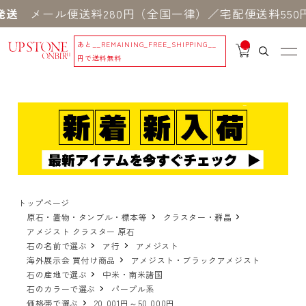
ール便送料280円（全国一律）／宅配便送料550円 ※
あと
__REMAINING_FREE_SHIPPING__
__
IT
円で送料無料
M
_C
N
T_
_
トップページ
原石・置物・タンブル・標本等
クラスター・群晶
アメジスト クラスター 原石
石の名前で選ぶ
ア行
アメジスト
海外展示会 買付け商品
アメジスト・ブラックアメジスト
石の産地で選ぶ
中米・南米諸国
石のカラーで選ぶ
パープル系
価格帯で選ぶ
20,001円～50,000円