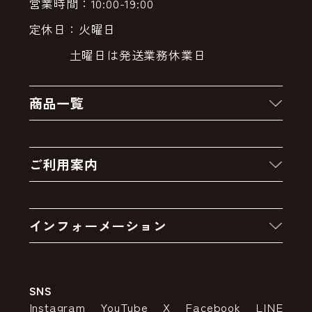
営業時間：10:00-19:00
定休日：火曜日
土曜日は発送業務休業日
商品一覧
新着商品
ご利用案内
クーポン
お買い物の流れ
卸販売・大量注文
インフォーメーション
お支払いについて
アウトレットセール
会社案内
送料・配送について
SNS
特定商取引法の表示
ポイントについて
Instagram
YouTube
X
Facebook
LINE