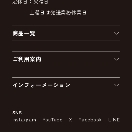
定休日：火曜日
土曜日は発送業務休業日
商品一覧
新着商品
ご利用案内
クーポン
お買い物の流れ
卸販売・大量注文
インフォーメーション
お支払いについて
アウトレットセール
会社案内
送料・配送について
SNS
特定商取引法の表示
ポイントについて
Instagram
YouTube
X
Facebook
LINE
個人情報の取り扱いについて
返品について