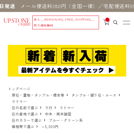
メール便送料280円（全国一律）／宅配便送料550円 
あと
__REMAINING_FREE_SHIPPING__
__
IT
円で送料無料
M
_C
N
T_
_
トップページ
原石・置物・タンブル・標本等
タンブル・握り石・ルース
ラリマー
石の名前で選ぶ
ラ行
ラリマー
石の産地で選ぶ
中米・南米諸国
石のカラーで選ぶ
ブルー・グリーン系
価格帯で選ぶ
～5,000円