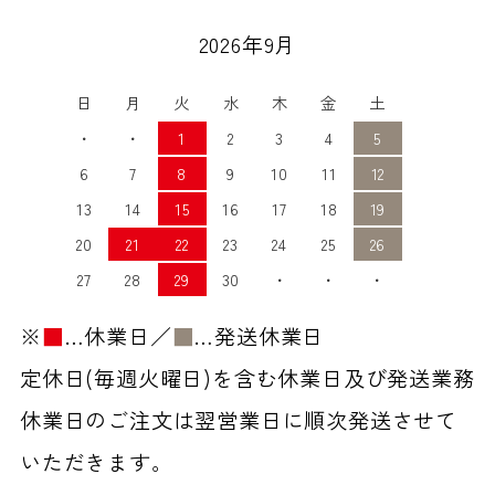
2026年9月
日
月
火
水
木
金
土
・
・
1
2
3
4
5
6
7
8
9
10
11
12
13
14
15
16
17
18
19
20
21
22
23
24
25
26
27
28
29
30
・
・
・
※
■
…休業日／
■
…発送休業日
定休日(毎週火曜日)を含む休業日及び発送業務
休業日のご注文は翌営業日に順次発送させて
いただきます。